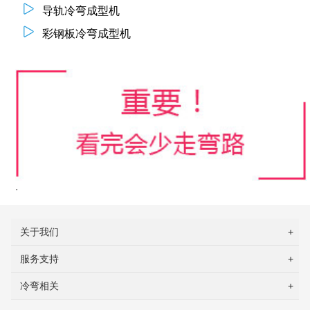
导轨冷弯成型机
彩钢板冷弯成型机
开
关
关于我们
开
关
服务支持
开
关
冷弯相关