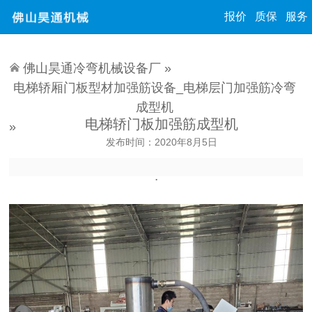
报价
质保
服务
佛山昊通冷弯机械设备厂
»
电梯轿厢门板型材加强筋设备_电梯层门加强筋冷弯
成型机
电梯轿门板加强筋成型机
»
发布时间：
2020年8月5日