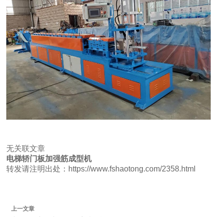
无关联文章
电梯轿门板加强筋成型机
转发请注明出处：https://www.fshaotong.com/2358.html
上一文章